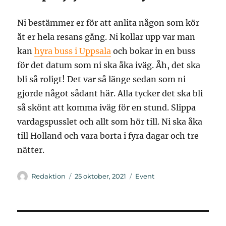
Ni bestämmer er för att anlita någon som kör
åt er hela resans gång. Ni kollar upp var man
kan
hyra buss i Uppsala
och bokar in en buss
för det datum som ni ska åka iväg. Åh, det ska
bli så roligt! Det var så länge sedan som ni
gjorde något sådant här. Alla tycker det ska bli
så skönt att komma iväg för en stund. Slippa
vardagspusslet och allt som hör till. Ni ska åka
till Holland och vara borta i fyra dagar och tre
nätter.
Författare
Publicerat
Kategorier
Redaktion
25 oktober, 2021
Event
den