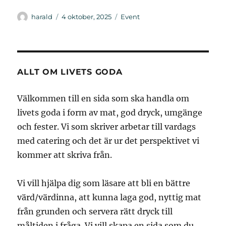
Författare
Publicerat
Kategorier
harald
4 oktober, 2025
Event
den
ALLT OM LIVETS GODA
Välkommen till en sida som ska handla om
livets goda i form av mat, god dryck, umgänge
och fester. Vi som skriver arbetar till vardags
med catering och det är ur det perspektivet vi
kommer att skriva från.
Vi vill hjälpa dig som läsare att bli en bättre
värd/värdinna, att kunna laga god, nyttig mat
från grunden och servera rätt dryck till
måltiden i fråga. Vi vill skapa en sida som du