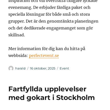
inspiration och vill överträffa tidigare lyckade
evenemang. De erbjuder färdiga paket och
speciella lösningar för både små och stora
grupper. Det är den genomtänkta planeringen
och det dedikerade engagemanget som gör
skillnad.
Mer information för dig kan du hitta på
webbsida:
perfectevent.se
Författare
Publicerat
Kategorier
harald
16 oktober, 2025
Event
den
Fartfyllda upplevelser
med gokart i Stockholm