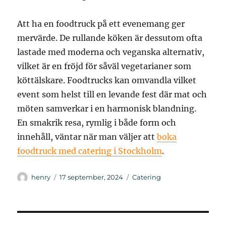
Att ha en foodtruck på ett evenemang ger
mervärde. De rullande köken är dessutom ofta
lastade med moderna och veganska alternativ,
vilket är en fröjd för såväl vegetarianer som
köttälskare. Foodtrucks kan omvandla vilket
event som helst till en levande fest där mat och
möten samverkar i en harmonisk blandning.
En smakrik resa, rymlig i både form och
innehåll, väntar när man väljer att
boka
foodtruck med catering i Stockholm
.
Författare
Publicerat
Kategorier
henry
17 september, 2024
Catering
den
Inläggsnavigering