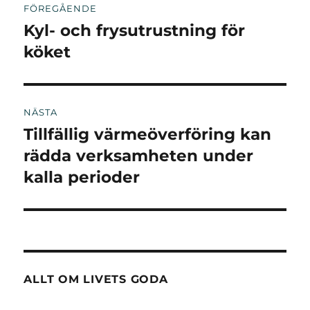
FÖREGÅENDE
Kyl- och frysutrustning för
Föregående
inlägg:
köket
NÄSTA
Tillfällig värmeöverföring kan
Nästa
inlägg:
rädda verksamheten under
kalla perioder
ALLT OM LIVETS GODA